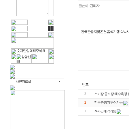
글쓴이 :
관리자
전국관광지및온천.음식기행.숙박
번호
3
스키장.골프장.해수욕장
전국관광지투어가능
2
1
24시간예약가능